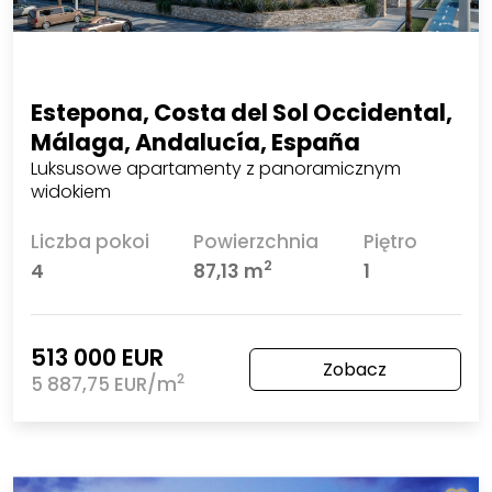
Estepona, Costa del Sol Occidental,
Málaga, Andalucía, España
Luksusowe apartamenty z panoramicznym
widokiem
Liczba pokoi
Powierzchnia
Piętro
2
4
87,13 m
1
513 000 EUR
Zobacz
2
5 887,75 EUR/m