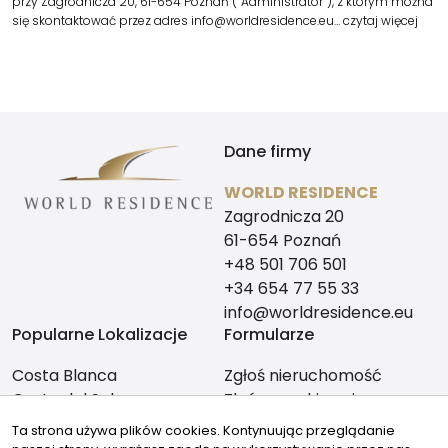
przy Zagrodnicza 20, 61-654 Poznań (“Administrator”), z którym można
się skontaktować przez adres info@worldresidence.eu…
czytaj więcej
Dane firmy
WORLD RESIDENCE
Zagrodnicza 20
61-654 Poznań
+48 501 706 501
+34 654 77 55 33
info@worldresidence.eu
Popularne Lokalizacje
Formularze
Costa Blanca
Zgłoś nieruchomość
Costa del Sol
Zleć poszukiwanie
Alicante
Ta strona używa plików cookies. Kontynuując przeglądanie
Malaga