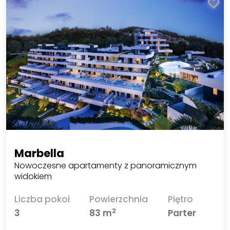
Marbella
Nowoczesne apartamenty z panoramicznym
widokiem
Liczba pokoi
Powierzchnia
Piętro
2
3
83 m
Parter