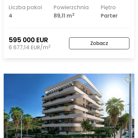
Liczba pokoi
Powierzchnia
Piętro
2
4
89,11 m
Parter
595 000 EUR
Zobacz
2
6 677,14 EUR/m