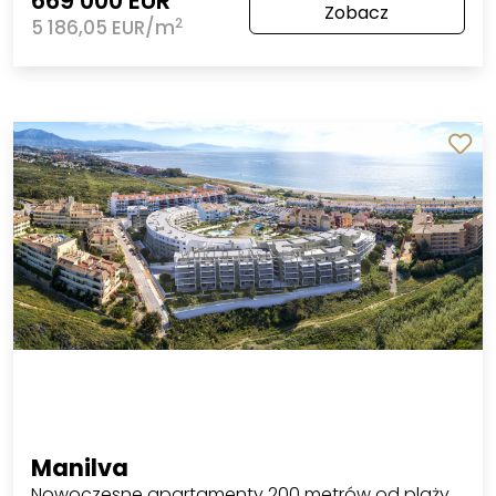
669 000 EUR
Zobacz
2
5 186,05 EUR/m
Manilva
Nowoczesne apartamenty 200 metrów od plaży