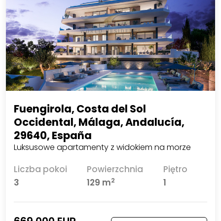
Fuengirola, Costa del Sol
Occidental, Málaga, Andalucía,
29640, España
Luksusowe apartamenty z widokiem na morze
Liczba pokoi
Powierzchnia
Piętro
2
3
129 m
1