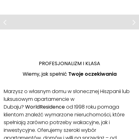
Estepona, Costa del Sol
Mieszkanie | Sprzedaż
Occidental, Málaga, Andalucía,
Marbella
España
Nowoczesne apartamenty z
Luksusowe apartamenty z
panoramicznym widokiem
panoramicznym widokiem
PROFESJONALIZM I KLASA
Wiemy, jak spełnić
Twoje oczekiwania
Marzysz o własnym domu w słonecznej Hiszpanii lub
luksusowym apartamencie w
Dubaju?
WorldResidence
od 1998 roku pomaga
klientom znaleźć wymarzone nieruchomości, które
spełniają zarówno potrzeby wakacyjne, jak i
inwestycyjne. Oferujemy szeroki wybór
apartamentów, domów i willi na sprzedaż – od