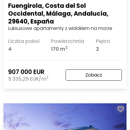
Fuengirola, Costa del Sol
Occidental, Málaga, Andalucía,
29640, España
Luksusowe apartamenty z widokiem na morze
Liczba pokoi
Powierzchnia
Piętro
2
4
170 m
2
907 000 EUR
Zobacz
2
5 335,29 EUR/m