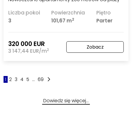
Liczba pokoi
Powierzchnia
Piętro
2
3
101,67 m
Parter
320 000 EUR
Zobacz
2
3 147,44 EUR/m
1
2
3
4
5
...
69
Dowiedz się więcej…