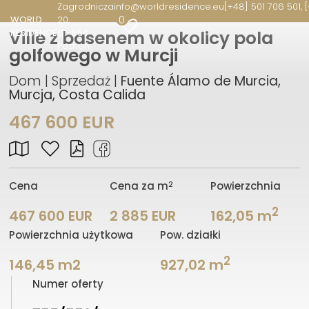
Zagrodnicza
info@worldresidence.eu
[+48] 501 706 501, 
0
WORLD
20
RESIDENCE
61-654
Ville z basenem w okolicy pola
Poznań
golfowego w Murcji
Dom | Sprzedaż |
Fuente Álamo de Murcia,
Murcja, Costa Calida
467 600 EUR
2
Cena
Cena za m
Powierzchnia
2
467 600 EUR
2 885 EUR
162,05 m
Powierzchnia użytkowa
Pow. działki
2
146,45 m2
927,02 m
Numer oferty