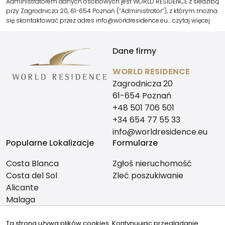
Administratorem danych osobowych jest WORLD RESIDENCE z siedzibą
przy Zagrodnicza 20, 61-654 Poznań (“Administrator”), z którym można
się skontaktować przez adres info@worldresidence.eu…
czytaj więcej
Dane firmy
WORLD RESIDENCE
Zagrodnicza 20
61-654 Poznań
+48 501 706 501
+34 654 77 55 33
info@worldresidence.eu
Popularne Lokalizacje
Formularze
Costa Blanca
Zgłoś nieruchomość
Costa del Sol
Zleć poszukiwanie
Alicante
Malaga
Znajdziesz nas tutaj:
Ta strona używa plików cookies. Kontynuując przeglądanie