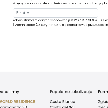
iż będę posiadać dostęp do treści swoich danych do ich edycji lu
Administratorem danych osobowych jest WORLD RESIDENCE z sied
(“Administrator”), z którym można się skontaktować przez adres 
Dane firmy
Popularne Lokalizacje
Form
WORLD RESIDENCE
Costa Blanca
Zgło
Zagrodnicza 20
Costa del Sol
Zleć