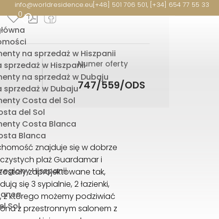
info@worldresidence.eu
[+48] 501 706 501, [+34] 654 77 55 33
0
główna
omości
enty na sprzedaż w Hiszpanii
Numer oferty
 sprzedaż w Hiszpanii
enty na sprzedaż w Dubaju
747/559/ODS
 sprzedaż w Dubaju
enty Costa del Sol
sta del Sol
enty Costa Blanca
sta Blanca
ruchomość znajduje się w dobrze
zczystych plaż Guardamar i
 regiony Hiszpanii
 zostały zaprojektowane tak,
 się 3 sypialnie, 2 łazienki,
lanca
, z którego możemy podziwiać
l Sol
czona z przestronnym salonem z