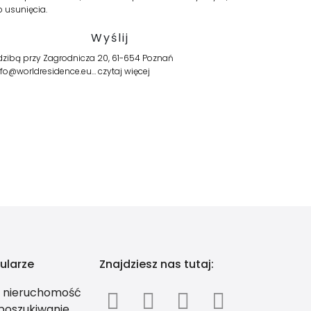
b usunięcia.
zibą przy Zagrodnicza 20, 61-654 Poznań
info@worldresidence.eu…
czytaj więcej
ularze
Znajdziesz nas tutaj:
ś nieruchomość
 poszukiwanie