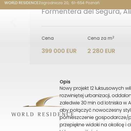
WORLD RESIDENCE
Zagrodnicza 20
61-654 Poznań
Formentera del Segura, Al
2
Cena
Cena za m
399 000 EUR
2 280 EUR
Opis
Nowy projekt 12 luksusowych wi
rozwiniętej urbanizacji, oddal
zaledwie 30 min od lotniska w 
aby połączyć nowoczesny styl z 
pomieszczenie gospodarcze/pr
przepiękne widoki na okolicę i