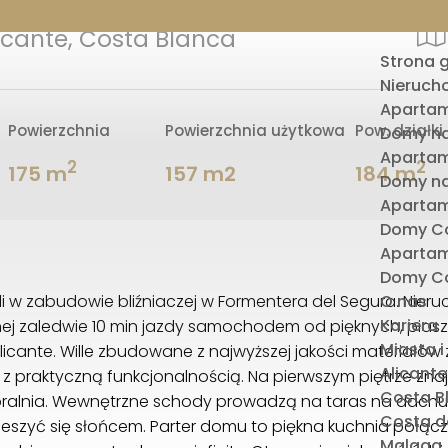
icante, Costa Blanca
Strona 
Nieruch
Apartam
Powierzchnia
Powierzchnia użytkowa
Pow. działki
Domy na
Apartam
2
2
175 m
157 m2
184 m
Domy na
Apartam
Domy Co
Apartam
Domy Co
lli w zabudowie bliźniaczej w Formentera del Segura. Nie
O nas
Kariera
onej zaledwie 10 min jazdy samochodem od pięknych, pias
Miasta i
Alicante. Wille zbudowane z najwyższej jakości materiałów
Alicante
praktyczną funkcjonalnością. Na pierwszym piętrze znajdują
Costa B
alnia. Wewnętrzne schody prowadzą na taras na dachu
Costa de
 cieszyć się słońcem. Parter domu to piękna kuchnia połą
Malaga