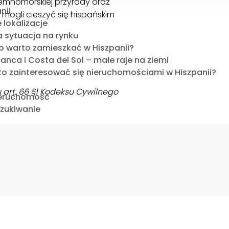
iemnomorskiej przyrody oraz
nii
mogli cieszyć się hispańskim
 lokalizacje
 sytuacja na rynku
o warto zamieszkać w Hiszpanii?
anca i Costa del Sol – małe raje na ziemi
to zainteresować się nieruchomościami w Hiszpanii?
 art. 66 §1 Kodeksu Cywilnego
ieruchomość
szukiwanie