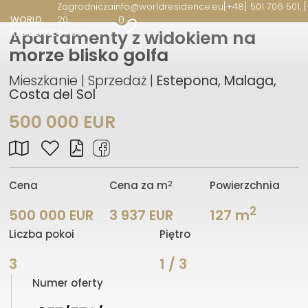
Zagrodnicza
info@worldresidence.eu
[+48] 501 706 501, 
0
WORLD
20
RESIDENCE
61-654
Apartamenty z widokiem na
Poznań
morze blisko golfa
Mieszkanie | Sprzedaż |
Estepona, Malaga,
Costa del Sol
500 000 EUR
2
Cena
Cena za m
Powierzchnia
2
500 000 EUR
3 937 EUR
127 m
Liczba pokoi
Piętro
3
1 / 3
Numer oferty