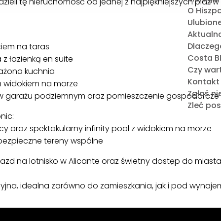
zieli tę nieruchomość od jednej z najpiękniejszych plaż w 
O Hiszpa
Ulubione
Aktualna
Dlaczeg
ciem na taras
Costa Bl
 z łazienką en suite
Czy war
ażona kuchnia
Kontakt
m widokiem na morze
Zgłoś n
 w garażu podziemnym oraz pomieszczenie gospodarcze (
Zleć po
nic:
y oraz spektakularny infinity pool z widokiem na morze
bezpieczne tereny wspólne
azd na lotnisko w Alicante oraz świetny dostęp do miasta, s
yjna, idealna zarówno do zamieszkania, jak i pod wynaje