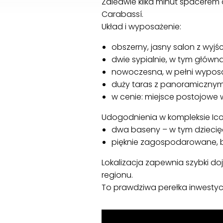
Zaledwie kilka minut spacerem d
Carabassí.
Układ i wyposażenie:
obszerny, jasny salon z wyjś
dwie sypialnie, w tym główna
nowoczesna, w pełni wypos
duży taras z panoramiczny
w cenie: miejsce postojowe
Udogodnienia w kompleksie Ico
dwa baseny – w tym dziecięc
pięknie zagospodarowane, 
Lokalizacja zapewnia szybki doj
regionu.
To prawdziwa perełka inwestyc