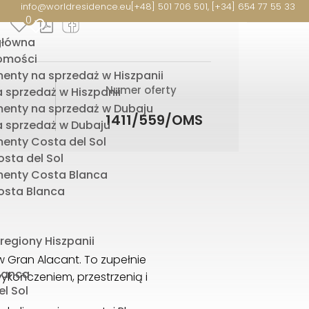
info@worldresidence.eu
[+48] 501 706 501, [+34] 654 77 55 33
0
główna
omości
enty na sprzedaż w Hiszpanii
Numer oferty
 sprzedaż w Hiszpanii
enty na sprzedaż w Dubaju
1411/559/OMS
 sprzedaż w Dubaju
enty Costa del Sol
sta del Sol
enty Costa Blanca
sta Blanca
 regiony Hiszpanii
 Gran Alacant. To zupełnie
lanca
kończeniem, przestrzenią i
l Sol