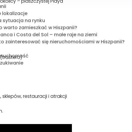
okolicy – piaszczystej Playa
nii
 lokalizacje
 sytuacja na rynku
o warto zamieszkać w Hiszpanii?
anca i Costa del Sol – małe raje na ziemi
to zainteresować się nieruchomościami w Hiszpanii?
ieruchomość
trastero)
szukiwanie
klepów, restauracji i atrakcji
m.