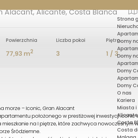
 Alacant, Alicante, Costa Blanca
Strona 
Nieruch
Apartam
Powierzchnia
Liczba pokoi
Piętro
Domy na
Apartam
2
77,93 m
3
1 / 3
Domy na
Apartam
Domy Co
Apartam
Domy Co
O nas
Kariera
Miasta i
 morze – Iconic, Gran Alacant
Alicante
rtamentu położonego w prestiżowej inwestycji Iconic w
Costa B
mieszkanie na I piętrze, które zachwyca nowoczesnym wy
Costa de
orze Śródziemne.
Malaga