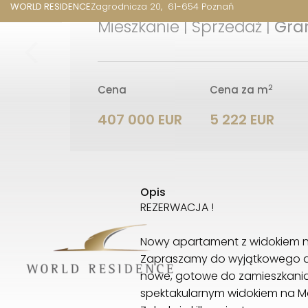
WORLD RESIDENCE
Zagrodnicza 20
61-654 Poznań
Mieszkanie | Sprzedaż |
Gran
2
Cena
Cena za m
407 000 EUR
5 222 EUR
Opis
REZERWACJA !
Nowy apartament z widokiem na
Zapraszamy do wyjątkowego apa
nowe, gotowe do zamieszkania 
spektakularnym widokiem na M