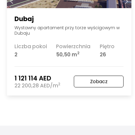
Dubaj
Wystawny apartament przy torze wyścigowym w
Dubaju
Liczba pokoi
Powierzchnia
Piętro
2
2
50,50 m
26
1 121 114 AED
Zobacz
2
22 200,28 AED/m