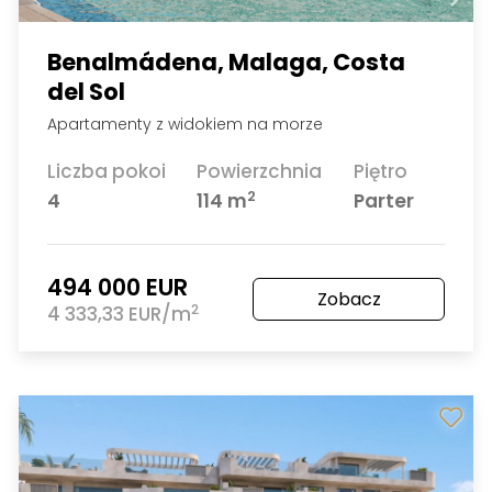
Benalmádena, Malaga, Costa
del Sol
Apartamenty z widokiem na morze
Liczba pokoi
Powierzchnia
Piętro
2
4
114 m
Parter
494 000 EUR
Zobacz
2
4 333,33 EUR/m