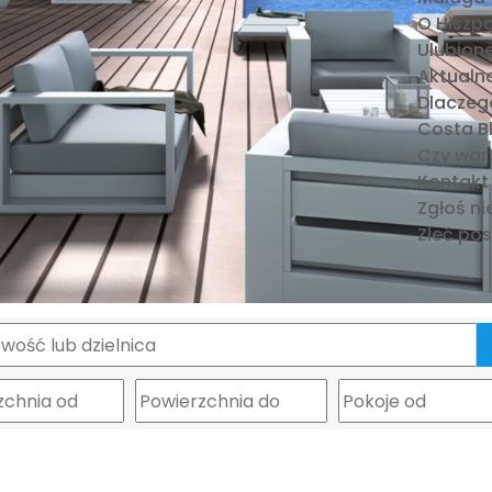
O Hiszpa
Ulubione
Aktualna
Dlaczeg
Costa Bl
Czy war
Kontakt
Zgłoś n
Zleć po
m