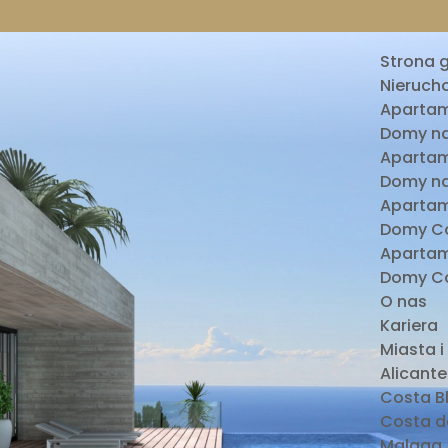
Strona 
Nieruch
Apartam
Domy na
Apartam
Domy na
Apartam
Domy Co
Apartam
Domy Co
O nas
Kariera
Miasta i
Alicante
Costa B
Costa de
Malaga