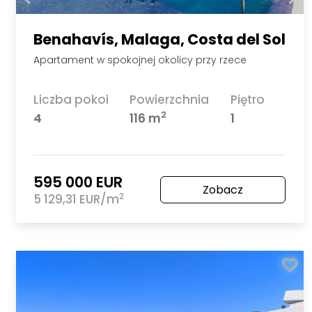
Benahavís, Malaga, Costa del Sol
Apartament w spokojnej okolicy przy rzece
Liczba pokoi
Powierzchnia
Piętro
2
4
116 m
1
595 000 EUR
Zobacz
2
5 129,31 EUR/m