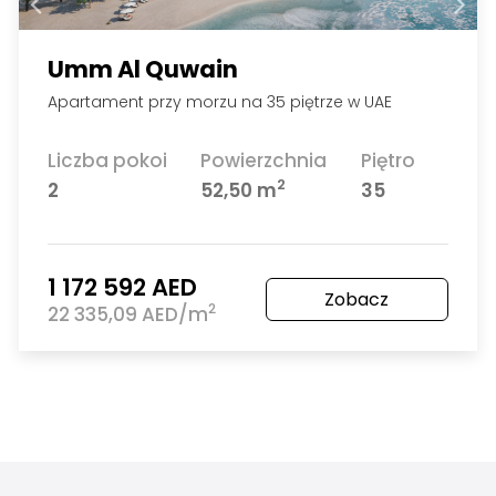
Umm Al Quwain
Apartament przy morzu na 35 piętrze w UAE
Liczba pokoi
Powierzchnia
Piętro
2
2
52,50 m
35
1 172 592 AED
Zobacz
2
22 335,09 AED/m