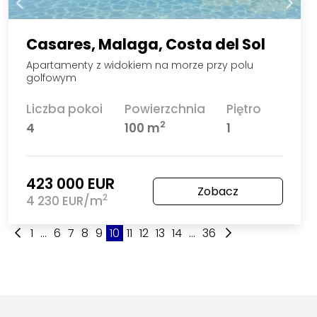
Casares, Malaga, Costa del Sol
Apartamenty z widokiem na morze przy polu
golfowym
Liczba pokoi
Powierzchnia
Piętro
2
4
100 m
1
423 000 EUR
Zobacz
2
4 230 EUR/m
1
...
6
7
8
9
10
11
12
13
14
...
36