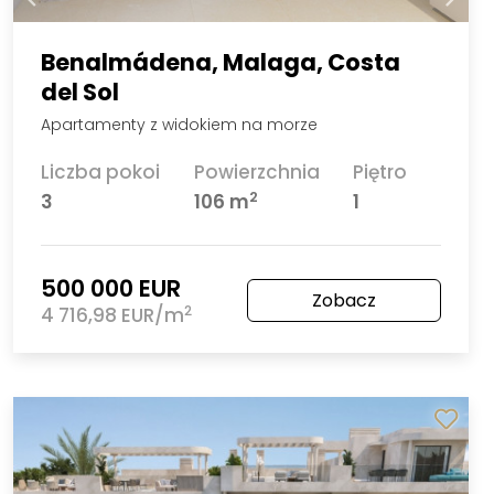
Benalmádena, Malaga, Costa
del Sol
Apartamenty z widokiem na morze
Liczba pokoi
Powierzchnia
Piętro
2
3
106 m
1
500 000 EUR
Zobacz
2
4 716,98 EUR/m