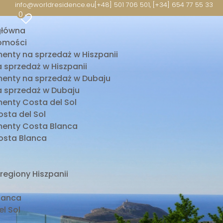
info@worldresidence.eu
[+48] 501 706 501, [+34] 654 77 55 33
0
główna
omości
enty na sprzedaż w Hiszpanii
 sprzedaż w Hiszpanii
enty na sprzedaż w Dubaju
 sprzedaż w Dubaju
enty Costa del Sol
sta del Sol
enty Costa Blanca
sta Blanca
 regiony Hiszpanii
lanca
l Sol