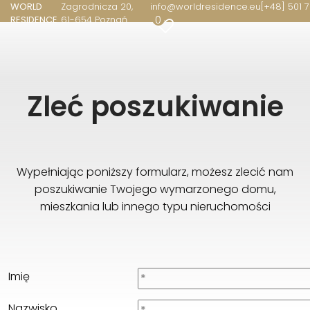
WORLD
Zagrodnicza 20
info@worldresidence.eu
[+48] 501 7
0
RESIDENCE
61-654 Poznań
WORLD RESIDENCE
Zagrodnicza 20
61-654 Poznań
[+48] 501 706 501, [+34] 654 77 55 33
Zleć poszukiwanie
info@worldresidence.eu
Wypełniając poniższy formularz, możesz zlecić nam
poszukiwanie Twojego wymarzonego domu,
mieszkania lub innego typu nieruchomości
Imię
Nazwisko