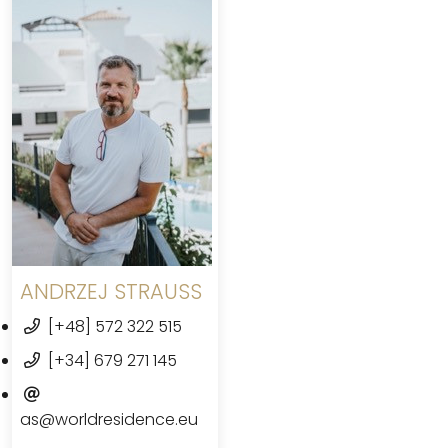
ANDRZEJ STRAUSS
[+48] 572 322 515
[+34] 679 271 145
as@worldresidence.eu