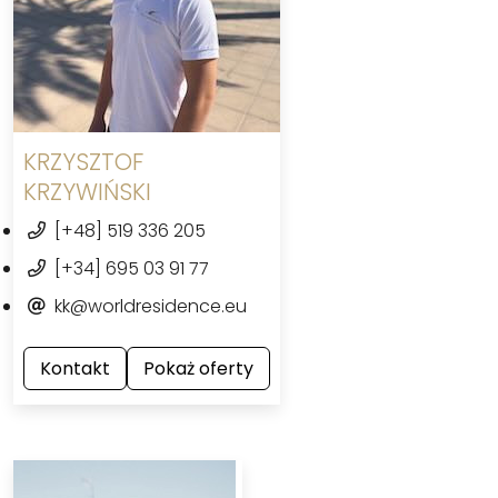
KRZYSZTOF
KRZYWIŃSKI
[+48] 519 336 205
[+34] 695 03 91 77
kk@worldresidence.eu
Kontakt
Pokaż oferty