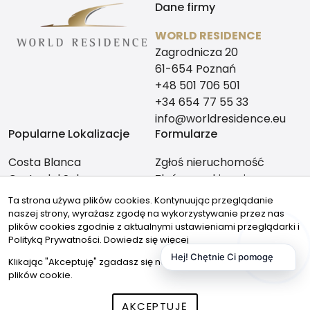
Dane firmy
WORLD RESIDENCE
Zagrodnicza 20
61-654 Poznań
+48 501 706 501
+34 654 77 55 33
info@worldresidence.eu
Popularne Lokalizacje
Formularze
Costa Blanca
Zgłoś nieruchomość
Costa del Sol
Zleć poszukiwanie
Alicante
Ta strona używa plików cookies. Kontynuując przeglądanie
Malaga
naszej strony, wyrażasz zgodę na wykorzystywanie przez nas
Znajdziesz nas tutaj:
plików cookies zgodnie z aktualnymi ustawieniami przeglądarki i
Polityką Prywatności.
Dowiedz się więcej
Hej! Chętnie Ci pomogę
Klikając "Akceptuję" zgadasz się na wykorzystywanie przez nas
plików cookie.
© 2026 Wszystkie prawa zastrzeżone | Program dla biur
AKCEPTUJĘ