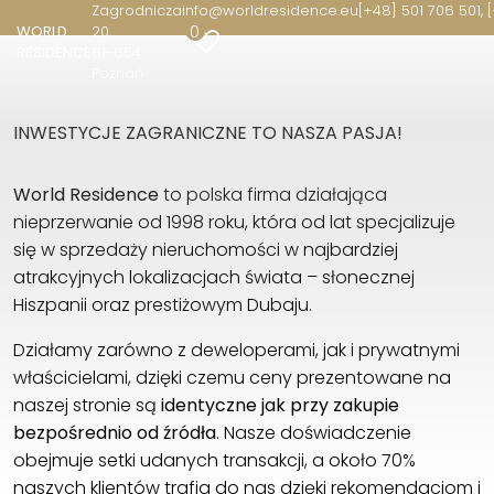
Zagrodnicza
info@worldresidence.eu
[+48] 501 706 501, 
0
WORLD
20
RESIDENCE
61-654
WORLD RESIDENCE
Poznań
Zagrodnicza 20
61-654 Poznań
INWESTYCJE ZAGRANICZNE TO NASZA PASJA!
[+48] 501 706 501, [+34] 654 77 55 33
info@worldresidence.eu
World Residence
to polska firma działająca
nieprzerwanie od 1998 roku, która od lat specjalizuje
się w sprzedaży nieruchomości w najbardziej
atrakcyjnych lokalizacjach świata – słonecznej
Hiszpanii oraz prestiżowym Dubaju.
Działamy zarówno z deweloperami, jak i prywatnymi
właścicielami, dzięki czemu ceny prezentowane na
naszej stronie są
identyczne jak przy zakupie
bezpośrednio od źródła
. Nasze doświadczenie
obejmuje setki udanych transakcji, a około 70%
naszych klientów trafia do nas dzięki rekomendacjom i