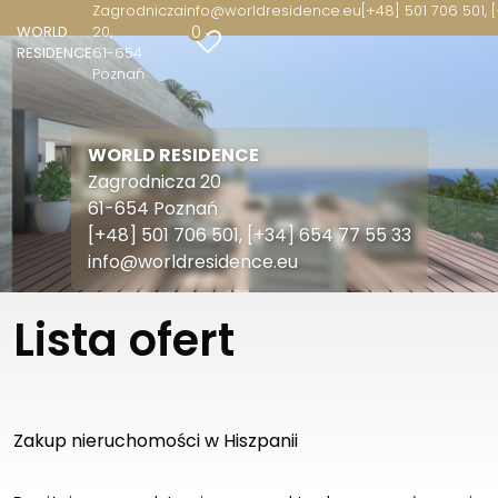
Zagrodnicza
info@worldresidence.eu
[+48] 501 706 501, 
0
WORLD
20
RESIDENCE
61-654
Poznań
WORLD RESIDENCE
Zagrodnicza 20
61-654 Poznań
[+48] 501 706 501, [+34] 654 77 55 33
info@worldresidence.eu
Lista ofert
Zakup nieruchomości w Hiszpanii