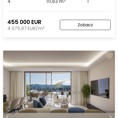
2
4
111,63 m
1
455 000 EUR
Zobacz
2
4 075,97 EUR/m