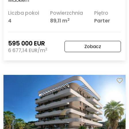
widokiem
Liczba pokoi
Powierzchnia
Piętro
2
4
89,11 m
Parter
595 000 EUR
Zobacz
2
6 677,14 EUR/m