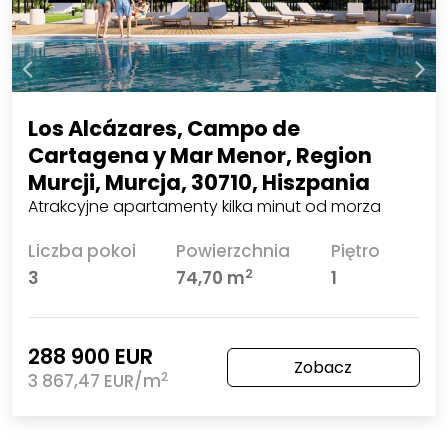
Los Alcázares, Campo de
Cartagena y Mar Menor, Region
Murcji, Murcja, 30710, Hiszpania
Atrakcyjne apartamenty kilka minut od morza
Liczba pokoi
Powierzchnia
Piętro
2
3
74,70 m
1
288 900 EUR
Zobacz
2
3 867,47 EUR/m