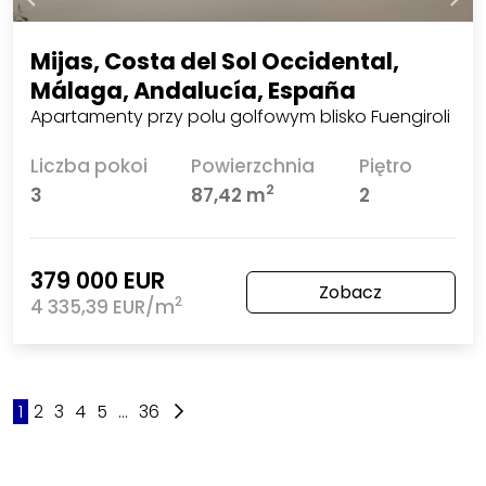
Mijas, Costa del Sol Occidental,
Málaga, Andalucía, España
Apartamenty przy polu golfowym blisko Fuengiroli
Liczba pokoi
Powierzchnia
Piętro
2
3
87,42 m
2
379 000 EUR
Zobacz
2
4 335,39 EUR/m
1
2
3
4
5
...
36