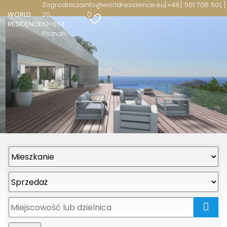
Zagrodnicza
info@worldresidence.eu
[+48] 501 706 501, 
0
WORLD
20
RESIDENCE
61-654
Poznań