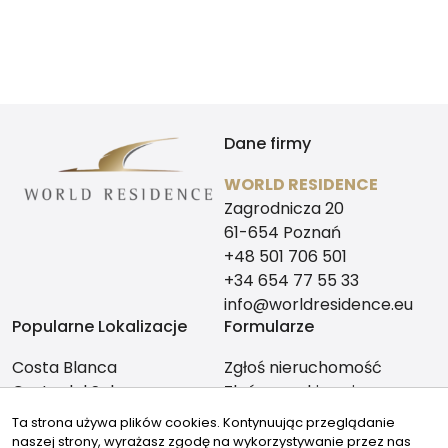
Dane firmy
WORLD RESIDENCE
Zagrodnicza 20
61-654 Poznań
+48 501 706 501
+34 654 77 55 33
info@worldresidence.eu
Popularne Lokalizacje
Formularze
Costa Blanca
Zgłoś nieruchomość
Costa del Sol
Zleć poszukiwanie
Alicante
Ta strona używa plików cookies. Kontynuując przeglądanie
Malaga
naszej strony, wyrażasz zgodę na wykorzystywanie przez nas