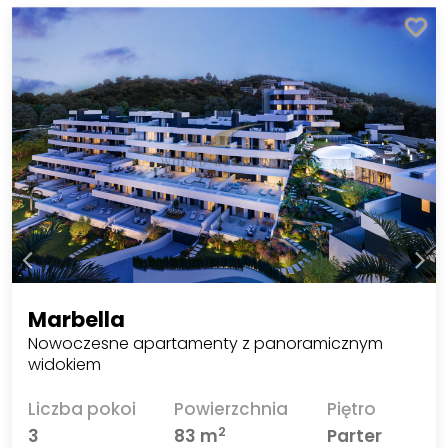
Marbella
Nowoczesne apartamenty z panoramicznym
widokiem
Liczba pokoi
Powierzchnia
Piętro
2
3
83 m
Parter