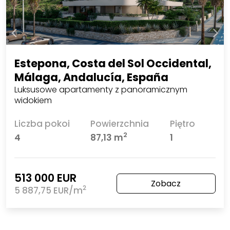
Estepona, Costa del Sol Occidental,
Málaga, Andalucía, España
Luksusowe apartamenty z panoramicznym
widokiem
Liczba pokoi
Powierzchnia
Piętro
2
4
87,13 m
1
513 000 EUR
Zobacz
2
5 887,75 EUR/m