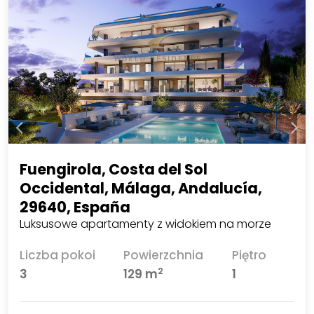
Fuengirola, Costa del Sol
Occidental, Málaga, Andalucía,
29640, España
Luksusowe apartamenty z widokiem na morze
Liczba pokoi
Powierzchnia
Piętro
2
3
129 m
1