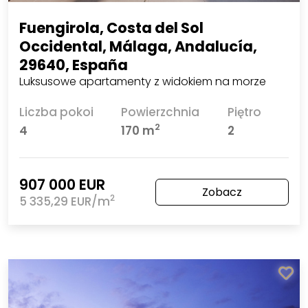
Fuengirola, Costa del Sol
Occidental, Málaga, Andalucía,
29640, España
Luksusowe apartamenty z widokiem na morze
Liczba pokoi
Powierzchnia
Piętro
2
4
170 m
2
907 000 EUR
Zobacz
2
5 335,29 EUR/m