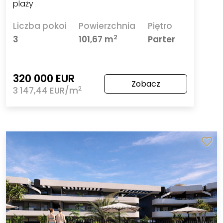
plaży
Liczba pokoi
Powierzchnia
Piętro
2
3
101,67 m
Parter
320 000 EUR
Zobacz
2
3 147,44 EUR/m