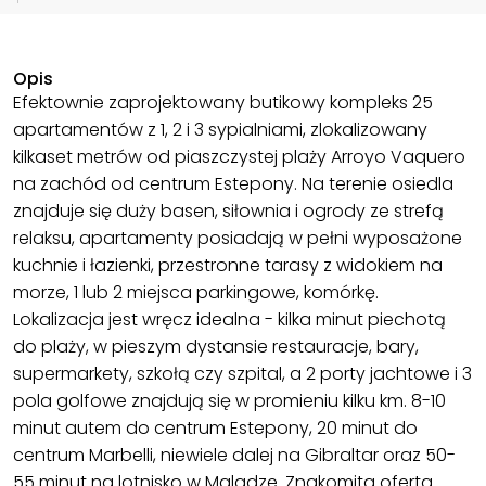
Opis
Efektownie zaprojektowany butikowy kompleks 25
apartamentów z 1, 2 i 3 sypialniami, zlokalizowany
kilkaset metrów od piaszczystej plaży Arroyo Vaquero
na zachód od centrum Estepony. Na terenie osiedla
znajduje się duży basen, siłownia i ogrody ze strefą
relaksu, apartamenty posiadają w pełni wyposażone
kuchnie i łazienki, przestronne tarasy z widokiem na
morze, 1 lub 2 miejsca parkingowe, komórkę.
Lokalizacja jest wręcz idealna - kilka minut piechotą
do plaży, w pieszym dystansie restauracje, bary,
supermarkety, szkołą czy szpital, a 2 porty jachtowe i 3
pola golfowe znajdują się w promieniu kilku km. 8-10
minut autem do centrum Estepony, 20 minut do
centrum Marbelli, niewiele dalej na Gibraltar oraz 50-
55 minut na lotnisko w Maladze. Znakomita oferta