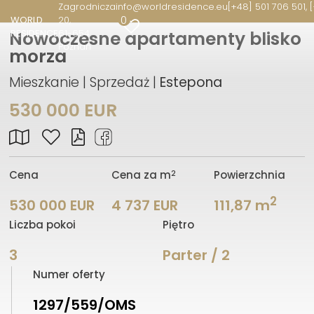
Zagrodnicza
info@worldresidence.eu
[+48] 501 706 501, 
0
WORLD
20
RESIDENCE
61-654
Nowoczesne apartamenty blisko
Poznań
morza
Mieszkanie | Sprzedaż |
Estepona
530 000 EUR
2
Cena
Cena za m
Powierzchnia
2
530 000 EUR
4 737 EUR
111,87 m
Liczba pokoi
Piętro
3
Parter / 2
Numer oferty
1297/559/OMS