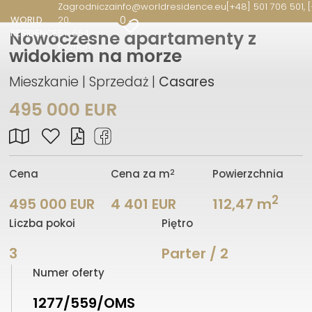
Zagrodnicza
info@worldresidence.eu
[+48] 501 706 501, 
0
WORLD
20
RESIDENCE
61-654
Nowoczesne apartamenty z
Poznań
widokiem na morze
Mieszkanie | Sprzedaż |
Casares
495 000 EUR
2
Cena
Cena za m
Powierzchnia
2
495 000 EUR
4 401 EUR
112,47 m
Liczba pokoi
Piętro
3
Parter / 2
Numer oferty
1277/559/OMS