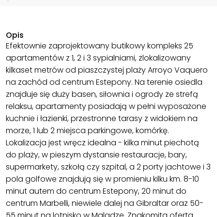
Opis
Efektownie zaprojektowany butikowy kompleks 25
apartamentów z 1, 2 i 3 sypialniami, zlokalizowany
kilkaset metrów od piaszczystej plaży Arroyo Vaquero
na zachód od centrum Estepony. Na terenie osiedla
znajduje się duży basen, siłownia i ogrody ze strefą
relaksu, apartamenty posiadają w pełni wyposażone
kuchnie i łazienki, przestronne tarasy z widokiem na
morze, 1 lub 2 miejsca parkingowe, komórkę.
Lokalizacja jest wręcz idealna - kilka minut piechotą
do plaży, w pieszym dystansie restauracje, bary,
supermarkety, szkołą czy szpital, a 2 porty jachtowe i 3
pola golfowe znajdują się w promieniu kilku km. 8-10
minut autem do centrum Estepony, 20 minut do
centrum Marbelli, niewiele dalej na Gibraltar oraz 50-
55 minut na lotnisko w Maladze. Znakomita oferta