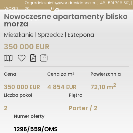
Zagrodnicza
info@worldresidence.eu
[+48] 501 706 501, 
0
WORLD
20
RESIDENCE
61-654
Nowoczesne apartamenty blisko
Poznań
morza
Mieszkanie | Sprzedaż |
Estepona
350 000 EUR
2
Cena
Cena za m
Powierzchnia
2
350 000 EUR
4 854 EUR
72,10 m
Liczba pokoi
Piętro
2
Parter / 2
Numer oferty
1296/559/OMS